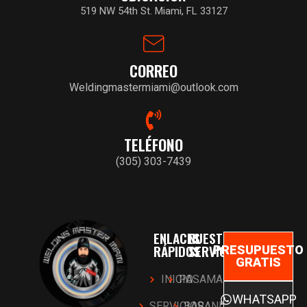
519 NW 54th St. Miami, FL 33127
CORREO
Weldingmastermiami@outlook.com
TELÉFONO
(305) 303-7439
ENLACES
NUESTROS
RÁPIDOS
SERVICIOS
PRESUPUESTO
GRATIS
INICIO
PASAMANOS
WHATSAPP
SERVICIOS
BARANDAS