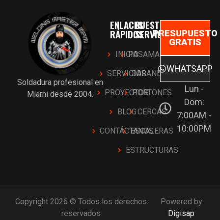
ENLACES
NUESTROS
RÁPIDOS
SERVICIOS
PRESUPUESTO
GRATIS
INICIO
PASAMANOS
WHATSAPP
SERVICIOS
BARANDAS
Soldadura profesional en
Lun -
PROYECTOS
PORTONES
Miami desde 2004.
Dom:
BLOG
CERCAS
7:00AM -
10:00PM
CONTÁCTANOS
ESCALERAS
ESTRUCTURAS
Copyright 2026 © Todos los derechos
Powered by
reservados
Digisap