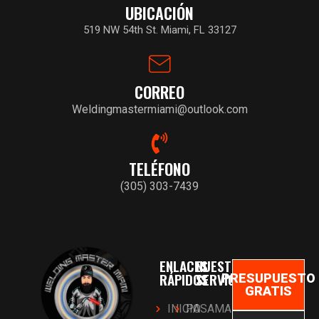
UBICACIÓN
519 NW 54th St. Miami, FL 33127
CORREO
Weldingmastermiami@outlook.com
TELÉFONO
(305) 303-7439
ENLACES
NUESTROS
RÁPIDOS
SERVICIOS
PRESUPUESTO
GRATIS
INICIO
PASAMANOS