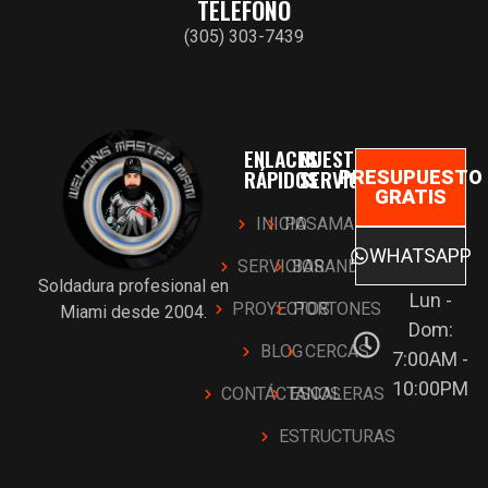
TELÉFONO
(305) 303-7439
ENLACES
NUESTROS
RÁPIDOS
SERVICIOS
PRESUPUESTO
GRATIS
INICIO
PASAMANOS
WHATSAPP
SERVICIOS
BARANDAS
Soldadura profesional en
Lun -
PROYECTOS
PORTONES
Miami desde 2004.
Dom:
BLOG
CERCAS
7:00AM -
10:00PM
CONTÁCTANOS
ESCALERAS
ESTRUCTURAS