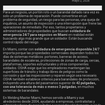
mayo 2, 2026
Para un negocio, un portón roto o un barandal dañado rara vez es
solo un problema de reparación. Puede convertirse en un
problema de seguridad, un riesgo para las personas, una queja de
inquilinos, un asunto de inspección o una interrupción que frene las
operaciones de inmediato. Por eso, tantos propietarios y
administradores de propiedades que buscan
soldadura de
emergencia 24/7 para negocios en Miami
en realidad están
buscando algo más grande que un soldador. Están buscando
control rápido del riesgo.
En Miami, contar con
soldadura de emergencia disponible 24/7
importa porque las propiedades comerciales dependen todos los
días de sistemas metálicos: portones, barreras de acceso,
barandales de escaleras, protecciones de zonas de carga, cercas,
plataformas, soportes estructurales y otros componentes
soldados. OSHA exige que los empleadores mantengan las
superficies de tránsito y trabajo libres de peligros como la
corrosión y que las inspeccionen y reparen según sea necesario.
OSHA también establece criterios para barandales de protección,
incluyendo una altura del pasamanos superior de
42 pulgadas,
con una tolerancia de más o menos 3 pulgadas
, en muchos
sistemas de barandales.
En Welding Master Miami, hemos servido a Miami y sus
alrededores desde 2004, ayudando a empresas, contratistas y