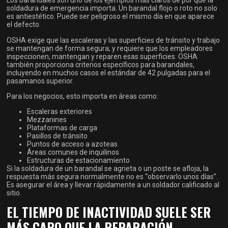
Los barandales son uno de los ejemplos más claros de por qué la
soldadura de emergencia importa. Un barandal flojo o roto no solo
es antiestético. Puede ser peligroso el mismo día en que aparece
el defecto.
OSHA exige que las escaleras y las superficies de tránsito y trabajo
se mantengan de forma segura, y requiere que los empleadores
inspeccionen, mantengan y reparen esas superficies. OSHA
también proporciona criterios específicos para barandales,
incluyendo en muchos casos el estándar de 42 pulgadas para el
pasamanos superior.
Para los negocios, esto importa en áreas como:
Escaleras exteriores
Mezzanines
Plataformas de carga
Pasillos de tránsito
Puntos de acceso a azoteas
Áreas comunes de inquilinos
Estructuras de estacionamiento
Si la soldadura de un barandal se agrieta o un poste se afloja, la
respuesta más segura normalmente no es “observarlo unos días”.
Es asegurar el área y llevar rápidamente a un soldador calificado al
sitio.
EL TIEMPO DE INACTIVIDAD SUELE SER
MÁS CARO QUE LA REPARACIÓN