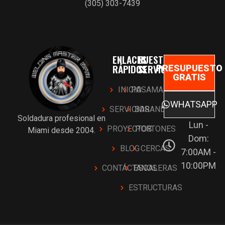
(305) 303-7439
ENLACES
NUESTROS
RÁPIDOS
SERVICIOS
PRESUPUESTO
GRATIS
INICIO
PASAMANOS
WHATSAPP
SERVICIOS
BARANDAS
Soldadura profesional en
Lun -
PROYECTOS
PORTONES
Miami desde 2004.
Dom:
BLOG
CERCAS
7:00AM -
10:00PM
CONTÁCTANOS
ESCALERAS
ESTRUCTURAS