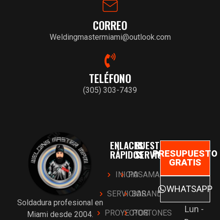
CORREO
Weldingmastermiami@outlook.com
TELÉFONO
(305) 303-7439
ENLACES
NUESTROS
RÁPIDOS
SERVICIOS
PRESUPUESTO
GRATIS
INICIO
PASAMANOS
WHATSAPP
SERVICIOS
BARANDAS
Soldadura profesional en
Lun -
PROYECTOS
PORTONES
Miami desde 2004.