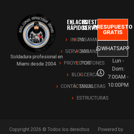
ENLACES
NUESTROS
RÁPIDOS
SERVICIOS
PRESUPUESTO
GRATIS
INICIO
PASAMANOS
WHATSAPP
SERVICIOS
BARANDAS
Soldadura profesional en
Lun -
PROYECTOS
PORTONES
Miami desde 2004.
Dom:
BLOG
CERCAS
7:00AM -
10:00PM
CONTÁCTANOS
ESCALERAS
ESTRUCTURAS
Copyright 2026 © Todos los derechos
Powered by